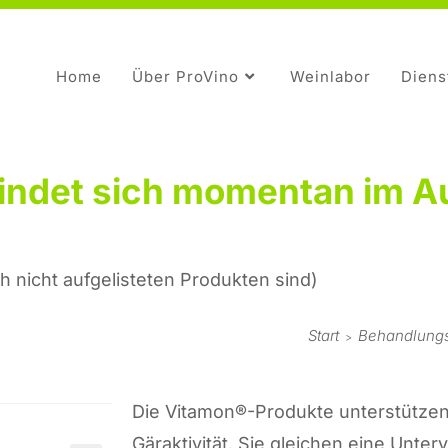
Home
Über ProVino
Weinlabor
Diens
findet sich momentan im A
h nicht aufgelisteten Produkten sind)
Start
Behandlungs
>
Die Vitamon®-Produkte unterstütze
Gäraktivität. Sie gleichen eine Unt