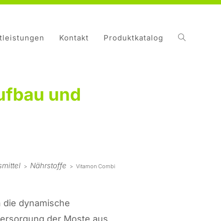
tleistungen
Kontakt
Produktkatalog
ufbau und
mittel
Nährstoffe
>
>
Vitamon Combi
n die dynamische
erversorgung der Moste aus