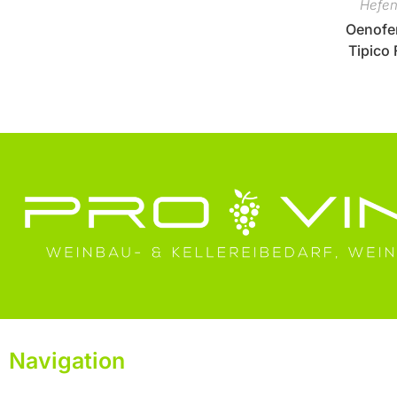
Hefe
Oenofe
Tipico 
Navigation