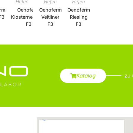
n
Hefen
Hefen
Hefen
rm
Oenoferm
Oenoferm
Oenoferm
F3
Klosterneuburg
Veltliner
Riesling
F3
F3
F3
Katalog
zu 